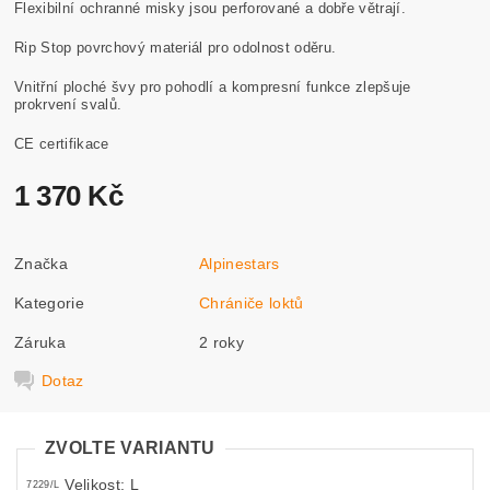
Flexibilní ochranné misky jsou perforované a dobře větrají.
Rip Stop povrchový materiál pro odolnost oděru.
Vnitřní ploché švy pro pohodlí a kompresní funkce zlepšuje
prokrvení svalů.
CE certifikace
1 370 Kč
Značka
Alpinestars
Kategorie
Chrániče loktů
Záruka
2 roky
Dotaz
ZVOLTE VARIANTU
Velikost: L
7229/L