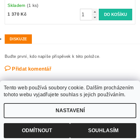
Skladem
(1 ks)
1 370 Kč
DISKUZE
Buďte první, kdo napíše příspěvek k této položce.
Přidat komentář
Tento web používá soubory cookie. Dalším procházením
tohoto webu vyjadřujete souhlas s jejich používáním.
Upravit nastavení
2026 ©
WANTED SPORT PARDUBICE
, všechna práva vyhrazena
NASTAVENÍ
cookies
Vytvořil Shoptet
ODMÍTNOUT
SOUHLASÍM