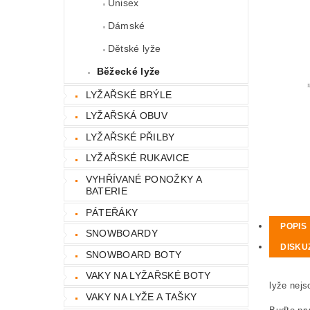
Unisex
Dámské
Dětské lyže
Běžecké lyže
LYŽAŘSKÉ BRÝLE
LYŽAŘSKÁ OBUV
LYŽAŘSKÉ PŘILBY
LYŽAŘSKÉ RUKAVICE
VYHŘÍVANÉ PONOŽKY A
BATERIE
PÁTEŘÁKY
POPIS
SNOWBOARDY
DISKU
SNOWBOARD BOTY
VAKY NA LYŽAŘSKÉ BOTY
lyže nejs
VAKY NA LYŽE A TAŠKY