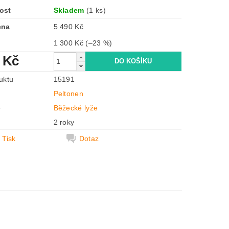
ost
Skladem
(1 ks)
ena
5 490 Kč
1 300 Kč
(–23 %)
 Kč
uktu
15191
Peltonen
e
Běžecké lyže
2 roky
Tisk
Dotaz