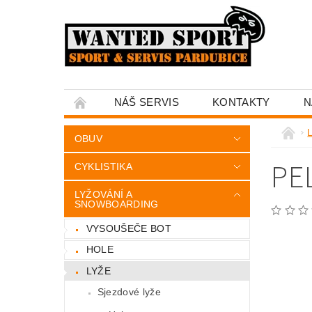
NÁŠ SERVIS
KONTAKTY
N
OBUV
PE
CYKLISTIKA
LYŽOVÁNÍ A
SNOWBOARDING
VYSOUŠEČE BOT
HOLE
LYŽE
Sjezdové lyže