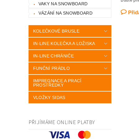
Buďte prv
VAKY NA SNOWBOARD
Přid
VÁZÁNÍ NA SNOWBOARD
KOLEČKOVÉ BRUSLE
IN-LINE KOLEČKA A LOŽISKA
IN-LINE CHRÁNIČE
FUNČNÍ PRÁDLO
IMPREGNACE A PRACÍ
PROSTŘEDKY
VLOŽKY SIDAS
PŘIJÍMÁME ONLINE PLATBY