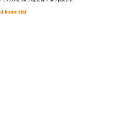
ní, kdo napíše příspěvek k této položce.
at komentář