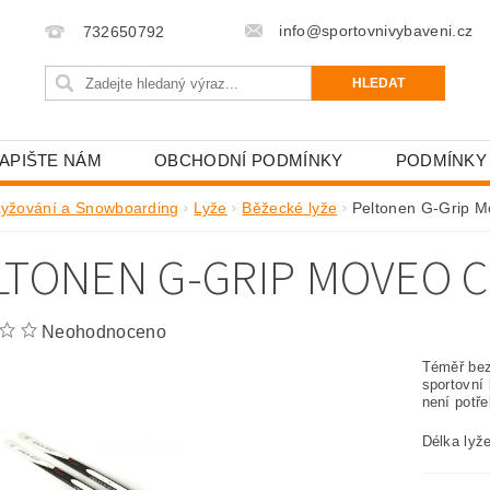
info@sportovnivybaveni.cz
732650792
APIŠTE NÁM
OBCHODNÍ PODMÍNKY
PODMÍNKY
Lyžování a Snowboarding
Lyže
Běžecké lyže
Peltonen G-Grip M
LTONEN G-GRIP MOVEO C
Neohodnoceno
Téměř bez
sportovní 
není potř
Délka lyž