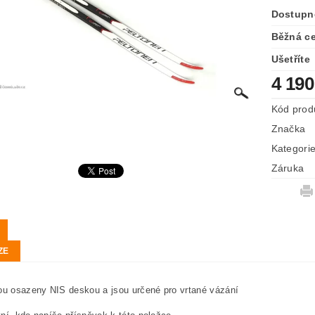
Dostupn
Běžná c
Ušetříte
4 190
Kód prod
Značka
Kategori
Záruka
ZE
ou osazeny NIS deskou a jsou určené pro vrtané vázání