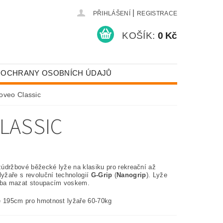
|
PŘIHLÁŠENÍ
REGISTRACE
KOŠÍK:
0 Kč
 OCHRANY OSOBNÍCH ÚDAJŮ
oveo Classic
LASSIC
údržbové běžecké lyže na klasiku pro rekreační až
lyžaře s revoluční technologií
G-Grip
(
Nanogrip
). Lyže
eba mazat stoupacím voskem.
e 195cm pro hmotnost lyžaře 60-70kg