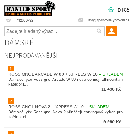
0 Kč
info@sportovnivybaveni.cz
732650792
DÁMSKÉ
NEJPRODÁVANĚJŠÍ
1.
ROSSIGNOL ARCADE W 80 + XPRESS W 10
–
SKLADEM
Dámské lyže Rossignol Arcade W 80 nově definují allmountain
kategorii...
11 490 Kč
2.
ROSSIGNOL NOVA 2 + XPRESS W 10
–
SKLADEM
Dámské lyže Rossignol Nova 2 přinášejí carvingový výkon pro
začínající...
9 990 Kč