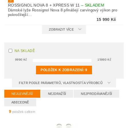
3.
ROSSIGNOL NOVA 8 + XPRESS W 11
–
SKLADEM
Dámské lyže Rossignol Nova 8 přinášejí carvingový výkon pro
pokročilejší...
15 990 Kč
ZOBRAZIT VÍCE
NA SKLADĚ
9990
Kč
15990
Kč
POLOŽEK K ZOBRAZENÍ:
9
FILTR PODLE PARAMETRŮ, VLASTNOSTÍ A VÝROBCŮ
NEJLEVNĚJŠÍ
NEJDRAŽŠÍ
NEJPRODÁVANĚJŠÍ
ABECEDNĚ
9
položek celkem