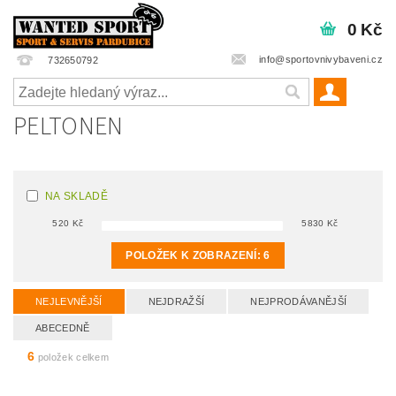
0 Kč
info@sportovnivybaveni.cz
732650792
PELTONEN
NA SKLADĚ
520
Kč
5830
Kč
POLOŽEK K ZOBRAZENÍ:
6
NEJLEVNĚJŠÍ
NEJDRAŽŠÍ
NEJPRODÁVANĚJŠÍ
ABECEDNĚ
6
položek celkem