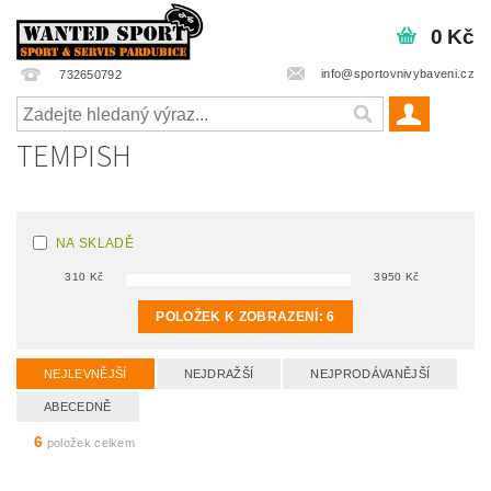
0 Kč
info@sportovnivybaveni.cz
732650792
TEMPISH
NA SKLADĚ
310
Kč
3950
Kč
POLOŽEK K ZOBRAZENÍ:
6
NEJLEVNĚJŠÍ
NEJDRAŽŠÍ
NEJPRODÁVANĚJŠÍ
ABECEDNĚ
6
položek celkem