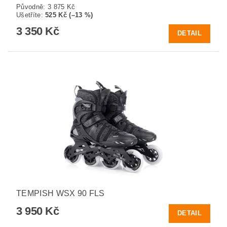
Původně:
3 875 Kč
Ušetříte
:
525 Kč (–13 %)
3 350 Kč
DETAIL
TEMPISH WSX 90 FLS
3 950 Kč
DETAIL