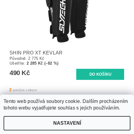
SHIN PRO XT KEVLAR
Původně:
2 775 Kč
Ušetříte
:
2 285 Kč (–82 %)
490 Kč
2
položek celkem
Tento web používá soubory cookie. Dalším procházením
tohoto webu vyjadřujete souhlas s jejich používáním.
Upravit nastavení
2026 ©
WANTED SPORT PARDUBICE
, všechna práva vyhrazena
NASTAVENÍ
cookies