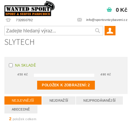
0 Kč
info@sportovnivybaveni.cz
732650792
SLYTECH
NA SKLADĚ
450
Kč
490
Kč
POLOŽEK K ZOBRAZENÍ:
2
NEJLEVNĚJŠÍ
NEJDRAŽŠÍ
NEJPRODÁVANĚJŠÍ
ABECEDNĚ
2
položek celkem