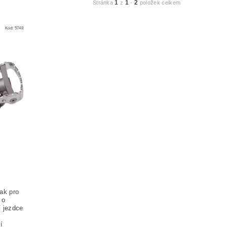
1
1
2
Stránka
z
-
položek celkem
Kód:
5748
ak pro
 o
í jezdce
í