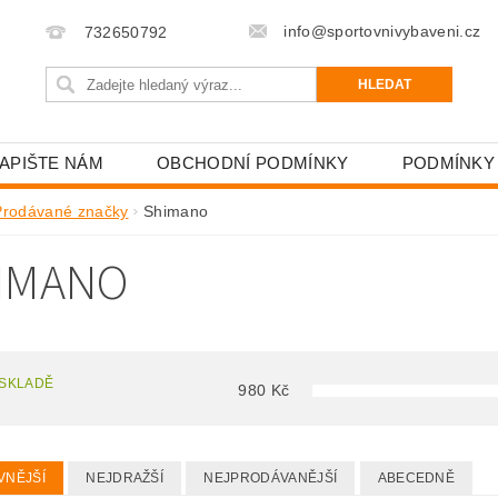
info@sportovnivybaveni.cz
732650792
APIŠTE NÁM
OBCHODNÍ PODMÍNKY
PODMÍNKY
Prodávané značky
Shimano
IMANO
 SKLADĚ
980
Kč
VNĚJŠÍ
NEJDRAŽŠÍ
NEJPRODÁVANĚJŠÍ
ABECEDNĚ