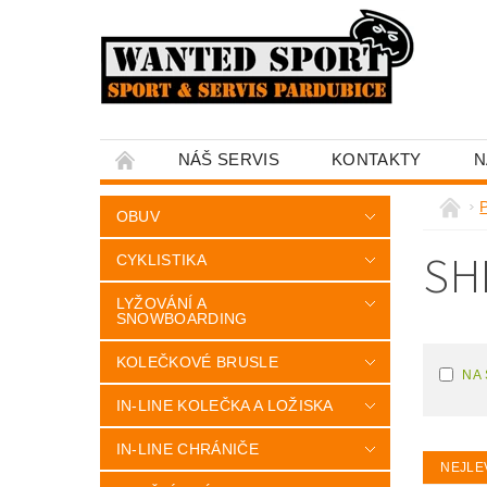
NÁŠ SERVIS
KONTAKTY
N
OBUV
SH
CYKLISTIKA
LYŽOVÁNÍ A
SNOWBOARDING
KOLEČKOVÉ BRUSLE
NA
IN-LINE KOLEČKA A LOŽISKA
IN-LINE CHRÁNIČE
NEJLE