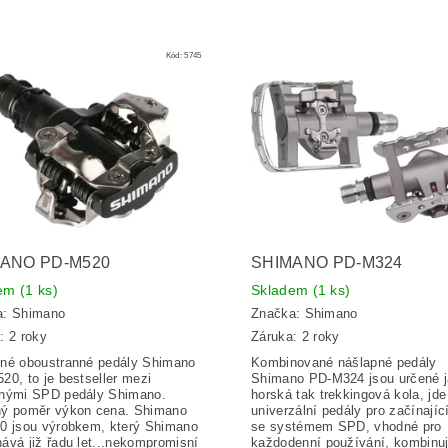
Kód:
5745
ANO PD-M520
SHIMANO PD-M324
dem
(1 ks)
Skladem
(1 ks)
a:
Shimano
Značka:
Shimano
: 2 roky
Záruka: 2 roky
né oboustranné pedály Shimano
Kombinované nášlapné pedály
20, to je b
estseller mezi
Shimano PD-M324 jsou určené j
nými SPD pedály Shimano.
horská tak trekkingová kola, jde
ý poměr výkon cena. Shimano
u
niverzální pedály pro začínajíc
0 jsou výrobkem, který Shimano
se systémem SPD, vhodné pro
ává již řadu let...nekompromisní
každodenní používání, kombinuj