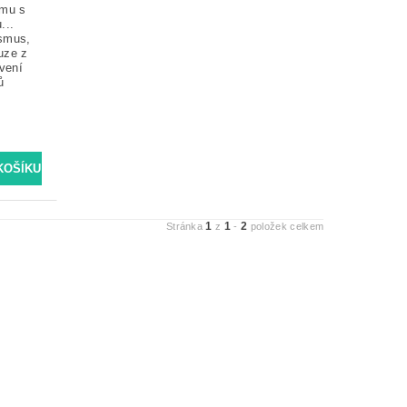
ému s
...
ismus,
uze z
vení
ů
1
1
2
Stránka
z
-
položek celkem