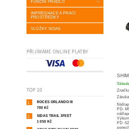
FUNČNÍ PRÁDLO
IMPREGNACE A PRACÍ
PROSTŘEDKY
VLOŽKY SIDAS
PŘIJÍMÁME ONLINE PLATBY
SHIM
Skla
TOP 10
Značk
Záruka
ROCES ORLANDO III
Nášlap
700 Kč
PD- M5
nášlap
SIDAS TRAIL 3FEET
Výborn
1 050 Kč
PD -52
ponech