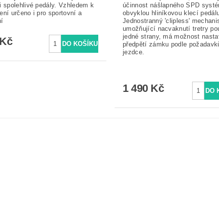
i spolehlivé pedály. Vzhledem k
účinnost nášlapného SPD syst
ení určeno i pro sportovní a
obvyklou hliníkovou klecí pedálu
í
Jednostranný 'clipless' mechan
umožňující nacvaknutí tretry po
jedné strany, má možnost nasta
 Kč
předpětí zámku podle požadavk
jezdce.
1 490 Kč