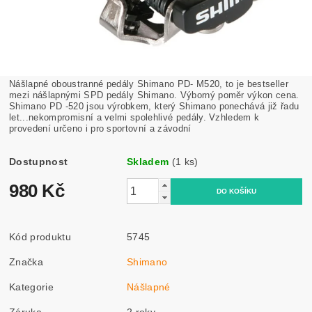
Nášlapné oboustranné pedály Shimano PD- M520, to je b
estseller
mezi nášlapnými SPD pedály Shimano. Výborný poměr výkon cena.
Shimano PD -520 jsou výrobkem, který Shimano ponechává již řadu
let...nekompromisní a velmi spolehlivé pedály. Vzhledem k
provedení určeno i pro sportovní a závodní
Dostupnost
Skladem
(1 ks)
980 Kč
Kód produktu
5745
Značka
Shimano
Kategorie
Nášlapné
Záruka
2 roky