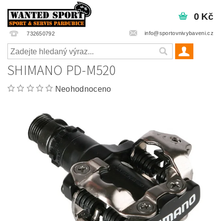
0 Kč
info@sportovnivybaveni.cz
732650792
SHIMANO PD-M520
Neohodnoceno