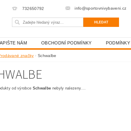
info@sportovnivybaveni.cz
732650792
APIŠTE NÁM
OBCHODNÍ PODMÍNKY
PODMÍNKY
Prodávané značky
Schwalbe
HWALBE
odukty od výrobce
Schwalbe
nebyly nalezeny....