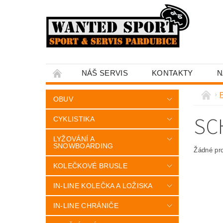
NÁŠ SERVIS
KONTAKTY
N
OBUV
SC
CYKLISTIKA
LYŽOVÁNÍ A
SNOWBOARDING
Žádné pr
KOLEČKOVÉ BRUSLE
IN-LINE KOLEČKA A LOŽISKA
IN-LINE CHRÁNIČE