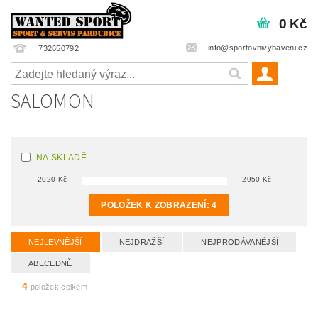
0 Kč
info@sportovnivybaveni.cz
732650792
SALOMON
NA SKLADĚ
2020
Kč
2950
Kč
POLOŽEK K ZOBRAZENÍ:
4
NEJLEVNĚJŠÍ
NEJDRAŽŠÍ
NEJPRODÁVANĚJŠÍ
ABECEDNĚ
4
položek celkem