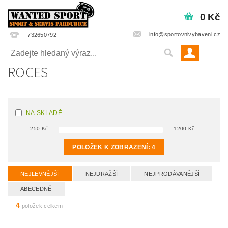
0 Kč
info@sportovnivybaveni.cz
732650792
ROCES
NA SKLADĚ
250
Kč
1200
Kč
POLOŽEK K ZOBRAZENÍ:
4
NEJLEVNĚJŠÍ
NEJDRAŽŠÍ
NEJPRODÁVANĚJŠÍ
ABECEDNĚ
4
položek celkem