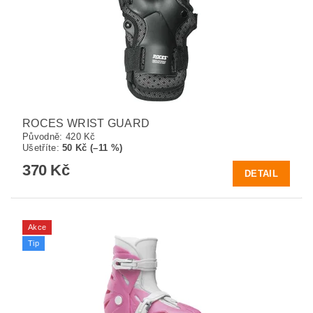
ROCES WRIST GUARD
Původně:
420 Kč
Ušetříte
:
50 Kč (–11 %)
370 Kč
DETAIL
Akce
Tip