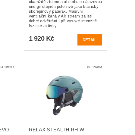
okamžitě ztuhne a absorbuje nárazovou
energii stejně spolehlivě jako klasický
skořepinový páteřák. Masivní
ventilační kanály Air stream zajistí
dobré odvětrání i při vysoké intenzitě
fyzické aktivity.
1 920 Kč
DETAIL
ód:
13782/L2
Kód:
15047/M
EVO
RELAX STEALTH RH W