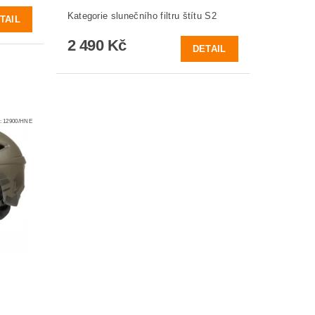
Kategorie slunečního filtru štítu S2
TAIL
2 490 Kč
DETAIL
:
12900/HNE