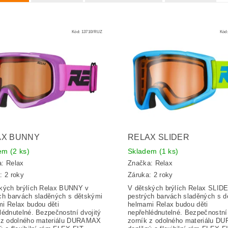
Kód:
13710/RUZ
Kód
AX BUNNY
RELAX SLIDER
dem
(2 ks)
Skladem
(1 ks)
a:
Relax
Značka:
Relax
: 2 roky
Záruka: 2 roky
kých brýlích Relax BUNNY v
V dětských brýlích Relax SLID
ch barvách sladěných s dětskými
pestrých barvách sladěných s d
i Relax budou děti
helmami Relax budou děti
lédnutelné. Bezpečnostní dvojitý
nepřehlédnutelné. Bezpečnostní 
 z odolného materiálu DURAMAX
zorník z odolného materiálu 