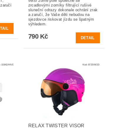
T,
větší zorné pole společně se
 zaručí
zrcadlovými zorníky filtrující rušivé
sluneční odrazy dokonale ochrání zrak
a zaručí, že Vaše děti nebudou na
sjezdovce riskovat jízdu se špatným
výhledem.
TAIL
790 Kč
DETAIL
:
10842/HNE
Kód:
9725/MOD
RELAX TWISTER VISOR