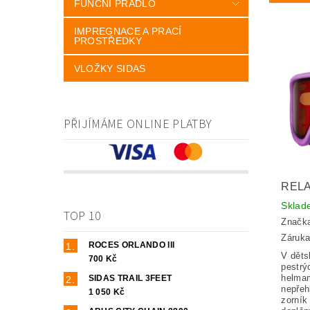
FUNČNÍ PRÁDLO
IMPREGNACE A PRACÍ
PROSTŘEDKY
VLOŽKY SIDAS
PŘIJÍMÁME ONLINE PLATBY
REL
Skla
TOP 10
Značk
Záruka
ROCES ORLANDO III
V děts
700 Kč
pestrý
helmam
SIDAS TRAIL 3FEET
nepřeh
1 050 Kč
zorník