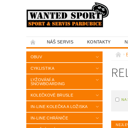
NÁŠ SERVIS
KONTAKTY
N
OBUV
RE
CYKLISTIKA
LYŽOVÁNÍ A
SNOWBOARDING
KOLEČKOVÉ BRUSLE
NA
IN-LINE KOLEČKA A LOŽISKA
IN-LINE CHRÁNIČE
NEJLE