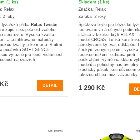
dem
(1 ks)
Skladem
(1 ks)
a:
Relax
Značka:
Relax
: 2 roky
Záruka: 2 roky
 lyžařská přilba
Relax Twister
Špičkové brýle pro běžecké lyž
le zajistí bezpečnost vašeho
testované v náročných podmínk
o sportovce. Vysoká kvalita
stálice v kolekci brýlí RELAX - t
ení a certifikované materiály
model CROSS. Lehká konstrukc
árukou kvality a komfortu. Vnitřní
aerodynamický tvar, odklápěcí h
lná podšívka SOFT SENCE.
širokým zorným polem, vysoká
jsou výrazné pro lepší viditelnost
redukce mlžení, ochrana proti
lednost na svazích.
poškrábání, výměnná skla u vy
modelů a pohodlný nastavitelný
elastický pásek jsou důvodem p
takovou oblibu mezi závodníky.
 Kč
DETAIL
1 290 Kč
DE
Kód:
15050/S
Kód