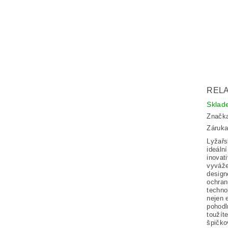
RELA
Skla
Značk
Záruka
Lyžař
ideální
inovat
vyváže
design
ochran
techno
nejen 
pohodl
toužít
špičko