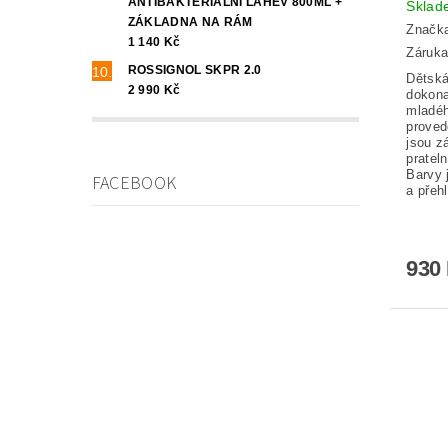
ANTIBAKTERIÁLNÍ LÁHEV 800ML +
Skla
ZÁKLADNA NA RÁM
Značk
1 140 Kč
Záruka
ROSSIGNOL SKPR 2.0
Dětská
2 990 Kč
dokona
mladéh
proved
jsou z
prate
Barvy 
FACEBOOK
a přeh
930