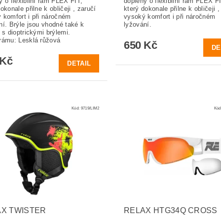
ý o flexibilní rám FLEX FIT,
doplěný o flexibilní rám FLEX FI
okonale přilne k obličeji , zaručí
který dokonale přilne k obličeji ,
 komfort i při náročném
vysoký komfort i při náročném
ní. Brýle jsou vhodné také k
lyžování.
 s dioptrickými brýlemi.
rámu: Lesklá růžová
650 Kč
DE
 Kč
DETAIL
Kód:
9719/LIM2
Kód
X TWISTER
RELAX HTG34Q CROSS