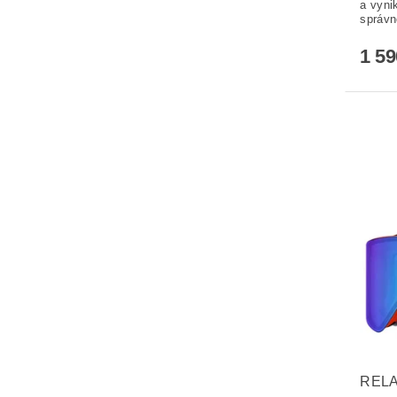
a vynik
správn
1 5
RELA