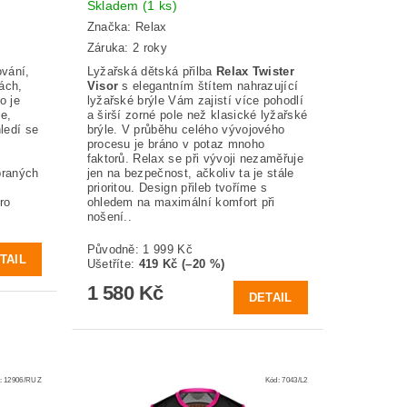
Skladem
(1 ks)
Značka:
Relax
Záruka: 2 roky
ování,
Lyžařská dětská přilba
Relax Twister
ách,
Visor
s elegantním štítem nahrazující
o je
lyžařské brýle Vám zajistí více pohodlí
e,
a širší zorné pole než klasické lyžařské
ledí se
brýle. V průběhu celého vývojového
procesu je bráno v potaz mnoho
faktorů. Relax se při vývoji nezaměřuje
braných
jen na bezpečnost, ačkoliv ta je stále
prioritou. Design přileb tvoříme s
ro
ohledem na maximální komfort při
nošení..
Původně:
1 999 Kč
TAIL
Ušetříte
:
419 Kč (–20 %)
1 580 Kč
DETAIL
:
12906/RUZ
Kód:
7043/L2