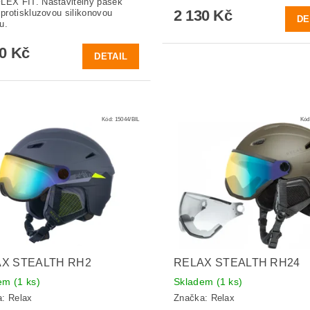
LEX FIT. Nastavitelný pásek
2 130 Kč
s protiskluzovou silikonovou
DE
u.
90 Kč
DETAIL
Kód:
15044/BIL
Kód
X STEALTH RH2
RELAX STEALTH RH24
dem
(1 ks)
Skladem
(1 ks)
a:
Relax
Značka:
Relax