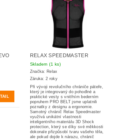
EVO
RELAX SPEEDMASTER
Skladem
(1 ks)
Značka:
Relax
Záruka: 2 roky
Při vývoji revolučního chrániče páteře,
který je integrovaný do pohodlné a
TAIL
praktické vesty s vnitřním bederním
popruhem PRO BELT jsme uplatnili
poznatky z designu a ergonomie.
Samotný chránič Relax Speedmaster
využívá unikátní vlastnosti
inteligentního materiálu 3D Shock
protection, který se díky své měkkosti
dokonale přizpůsobí tvaru vašeho těla,
ale pokud dojde k nárazu, chránič