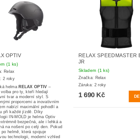
X OPTIV
RELAX SPEEDMASTER 
JR
dem
(1 ks)
Skladem
(1 ks)
a:
Relax
Značka:
Relax
: 2 roky
Záruka: 2 roky
ská helma
RELAX OPTIV
–
 volba pro ty, kteří hledají
1 690 Kč
DE
ivní tvar a moderní styl. S
nými proporcemi a inovativním
em nabízí maximální pohodlí a
u při každé jízdě. Díky
logii IN-MOLD je helma Optiv
extrémně bezpečná, ale i lehká a
ná na nošení po celý den. Pokud
e po helmě, která spojuje
vou technologii, moderní vzhled