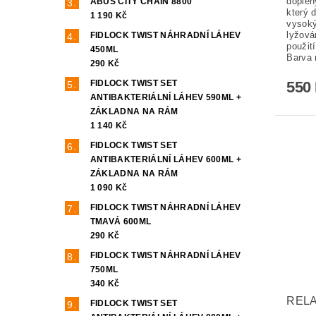
doplěn
ABUS CITY CHAIN 8800
který d
1 190 Kč
vysoký
lyžová
FIDLOCK TWIST NÁHRADNÍ LÁHEV
použití
450ML
Barva 
290 Kč
550
FIDLOCK TWIST SET
ANTIBAKTERIÁLNÍ LÁHEV 590ML +
ZÁKLADNA NA RÁM
1 140 Kč
FIDLOCK TWIST SET
ANTIBAKTERIÁLNÍ LÁHEV 600ML +
ZÁKLADNA NA RÁM
1 090 Kč
FIDLOCK TWIST NÁHRADNÍ LÁHEV
TMAVÁ 600ML
290 Kč
FIDLOCK TWIST NÁHRADNÍ LÁHEV
750ML
340 Kč
RELA
FIDLOCK TWIST SET