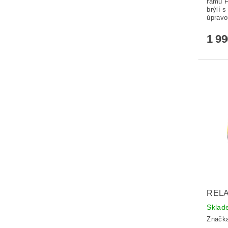
rámu F
brýlí 
úpravo
1 9
RELA
Skla
Značk