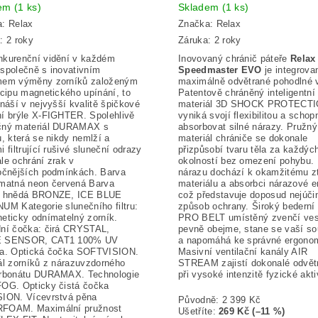
dem
(1 ks)
Skladem
(1 ks)
a:
Relax
Značka:
Relax
: 2 roky
Záruka: 2 roky
kurenční vidění v každém
Inovovaný chránič páteře
Relax
společně s inovativním
Speedmaster EVO
je integrova
mem výměny zorníků založeným
maximálně odvětrané pohodlné 
ncipu magnetického upínání, to
Patentově chráněný inteligentní
ináší v nejvyšší kvalitě špičkové
materiál 3D SHOCK PROTECT
í brýle X-FIGHTER. Spolehlivě
vyniká svojí flexibilitou a schop
čný materiál DURAMAX s
absorbovat silné nárazy. Pružn
u, která se nikdy nemlží a
materiál chrániče se dokonale
 filtrující rušivé sluneční odrazy
přizpůsobí tvaru těla za každýc
le ochrání zrak v
okolností bez omezení pohybu. 
očnějších podmínkách. Barva
nárazu dochází k okamžitému z
matná neon červená Barva
materiálu a absorbci nárazové e
: hnědá BRONZE, ICE BLUE
což představuje doposud nejúčin
UM Kategorie slunečního filtru:
způsob ochrany. Široký bederní
eticky odnímatelný zorník.
PRO BELT umístěný zvenčí vest
ní čočka: čirá CRYSTAL,
pevně obejme, stane se vaší so
 SENSOR, CAT1 100% UV
a napomáhá ke správné ergonom
na. Optická čočka SOFTVISION.
Masivní ventilační kanály AIR
ál zorníků z nárazuvzdorného
STREAM zajistí dokonalé odvětr
arbonátu DURAMAX. Technologie
při vysoké intenzitě fyzické aktiv
OG. Opticky čistá čočka
ION. Vícevrstvá pěna
Původně:
2 399 Kč
FOAM. Maximální pružnost
Ušetříte
:
269 Kč (–11 %)