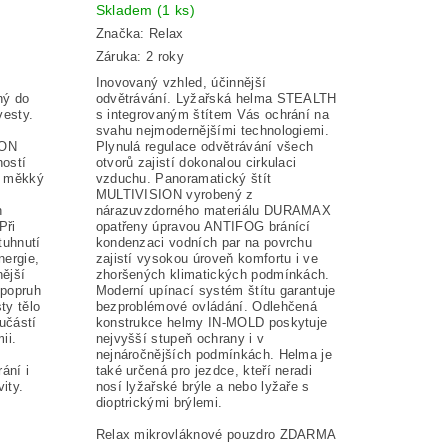
Skladem
(1 ks)
Značka:
Relax
Záruka: 2 roky
Inovovaný vzhled, účinnější
ný
do
odvětrávání. Lyžařská helma STEALTH
vesty.
s integrovaným štítem Vás ochrání na
svahu nejmodernějšími technologiemi.
ION
Plynulá regulace odvětrávání všech
ností
otvorů zajistí dokonalou cirkulaci
ý měkký
vzduchu. Panoramatický štít
MULTIVISION vyrobený z
h
nárazuvzdorného materiálu DURAMAX
Při
opatřeny úpravou ANTIFOG bránící
tuhnutí
kondenzaci vodních par na povrchu
nergie,
zajistí vysokou úroveň komfortu i ve
ější
zhoršených klimatických podmínkách.
 popruh
Moderní upínací systém štítu garantuje
y tělo
bezproblémové ovládání. Odlehčená
učástí
konstrukce helmy IN-MOLD poskytuje
ii.
nejvyšší stupeň ochrany i v
nejnáročnějších podmínkách. Helma je
ání i
také určená pro jezdce, kteří neradi
ity.
nosí lyžařské brýle a nebo lyžaře s
dioptrickými brýlemi.
Relax mikrovláknové pouzdro ZDARMA