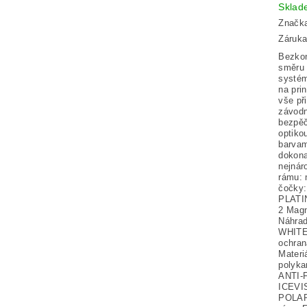
Skla
Značk
Záruka
Bezkon
směru 
systé
na pri
vše př
závodn
bezpě
optiko
barvami
dokona
nejnár
rámu: 
čočky
PLATIN
2 Magn
Náhrad
WHITE
ochra
Materi
polyk
ANTI-F
ICEVIS
POLAR