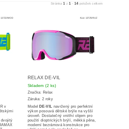
1
1
14
Stránka
z
-
položek celkem
:
13722/MOD
Kód:
13725/RUZ
RELAX DE-VIL
Skladem
(2 ks)
Značka:
Relax
Záruka: 2 roky
ER v
Model
DE-VIL
navržený pro perfektní
ětskými
výkon posouvá dětské brýle na vyšší
úroveň. Dostatečný vnitřní objem pro
dvojitý
použití dioptrických brýlí, měkká pěna,
DURAMAX
moderní bezrámová konstrukce pro