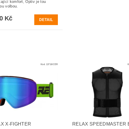
ající komfort, Optiv je tou
ou volbou.
90 Kč
DETAIL
Kód:
13716/CER
K
X X-FIGHTER
RELAX SPEEDMASTER 