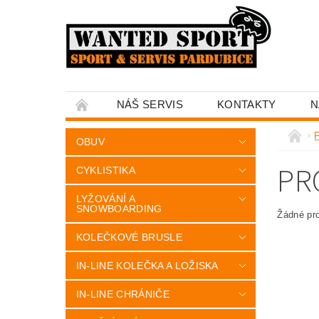
NÁŠ SERVIS
KONTAKTY
N
OBUV
PR
CYKLISTIKA
LYŽOVÁNÍ A
SNOWBOARDING
Žádné pr
KOLEČKOVÉ BRUSLE
IN-LINE KOLEČKA A LOŽISKA
IN-LINE CHRÁNIČE