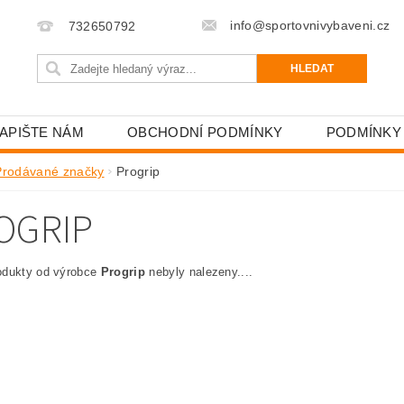
info@sportovnivybaveni.cz
732650792
APIŠTE NÁM
OBCHODNÍ PODMÍNKY
PODMÍNKY
Prodávané značky
Progrip
OGRIP
odukty od výrobce
Progrip
nebyly nalezeny....