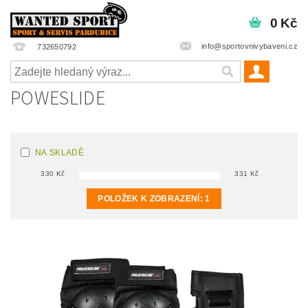
0 Kč
info@sportovnivybaveni.cz
732650792
POWESLIDE
NA SKLADĚ
330
Kč
331
Kč
POLOŽEK K ZOBRAZENÍ:
1