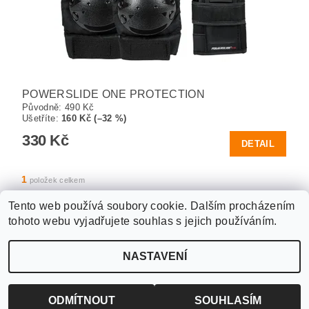
POWERSLIDE ONE PROTECTION
Původně:
490 Kč
Ušetříte
:
160 Kč (–32 %)
330 Kč
DETAIL
1
položek celkem
Tento web používá soubory cookie. Dalším procházením
tohoto webu vyjadřujete souhlas s jejich používáním.
Upravit nastavení
2026 ©
WANTED SPORT PARDUBICE
, všechna práva vyhrazena
NASTAVENÍ
cookies
Vytvořil Shoptet
ODMÍTNOUT
SOUHLASÍM