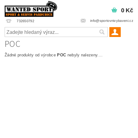
0 Kč
info@sportovnivybaveni.cz
732650792
POC
Žádné produkty od výrobce
POC
nebyly nalezeny....