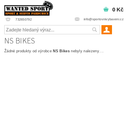
0 Kč
info@sportovnivybaveni.cz
732650792
NS BIKES
Žádné produkty od výrobce
NS Bikes
nebyly nalezeny....