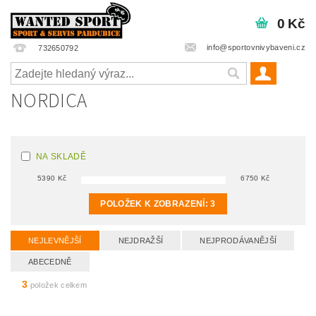
0 Kč
info@sportovnivybaveni.cz
732650792
NORDICA
NA SKLADĚ
5390
Kč
6750
Kč
POLOŽEK K ZOBRAZENÍ:
3
NEJLEVNĚJŠÍ
NEJDRAŽŠÍ
NEJPRODÁVANĚJŠÍ
ABECEDNĚ
3
položek celkem