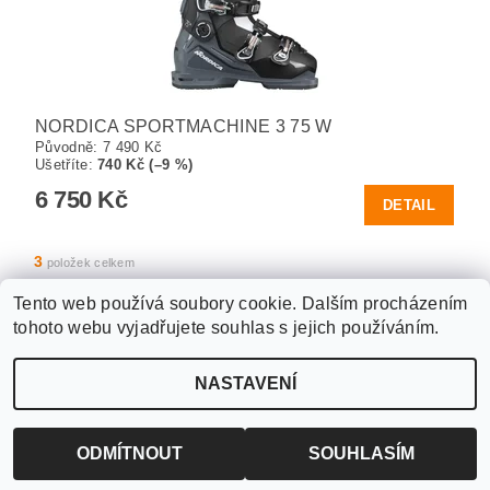
NORDICA SPORTMACHINE 3 75 W
Původně:
7 490 Kč
Ušetříte
:
740 Kč (–9 %)
6 750 Kč
DETAIL
3
položek celkem
Tento web používá soubory cookie. Dalším procházením
tohoto webu vyjadřujete souhlas s jejich používáním.
Upravit nastavení
2026 ©
WANTED SPORT PARDUBICE
, všechna práva vyhrazena
NASTAVENÍ
cookies
Vytvořil Shoptet
ODMÍTNOUT
SOUHLASÍM