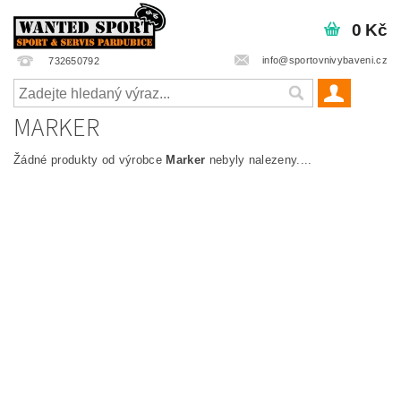
0 Kč
info@sportovnivybaveni.cz
732650792
MARKER
Žádné produkty od výrobce
Marker
nebyly nalezeny....