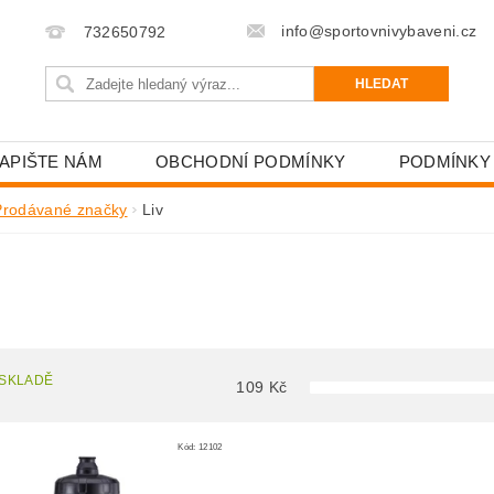
info@sportovnivybaveni.cz
732650792
APIŠTE NÁM
OBCHODNÍ PODMÍNKY
PODMÍNKY
Prodávané značky
Liv
 SKLADĚ
109
Kč
Kód:
12102