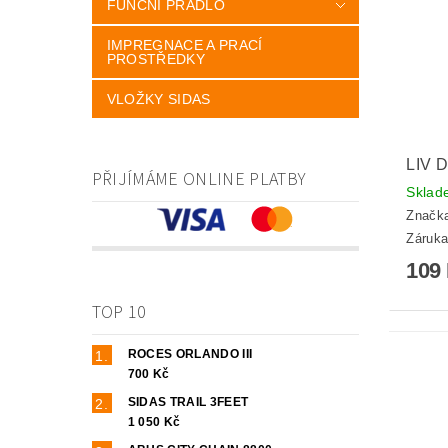
FUNČNÍ PRÁDLO
IMPREGNACE A PRACÍ
PROSTŘEDKY
VLOŽKY SIDAS
LIV 
PŘIJÍMÁME ONLINE PLATBY
Skla
Značk
Záruka
109
TOP 10
ROCES ORLANDO III
700 Kč
SIDAS TRAIL 3FEET
1 050 Kč