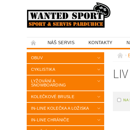
NÁŠ SERVIS
KONTAKTY
N
OBUV
LIV
CYKLISTIKA
LYŽOVÁNÍ A
SNOWBOARDING
KOLEČKOVÉ BRUSLE
NA
IN-LINE KOLEČKA A LOŽISKA
IN-LINE CHRÁNIČE