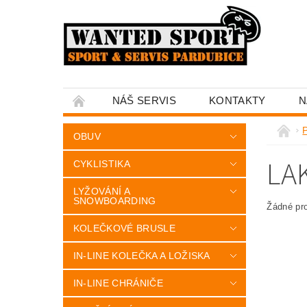
NÁŠ SERVIS
KONTAKTY
N
OBUV
LA
CYKLISTIKA
LYŽOVÁNÍ A
SNOWBOARDING
Žádné pr
KOLEČKOVÉ BRUSLE
IN-LINE KOLEČKA A LOŽISKA
IN-LINE CHRÁNIČE