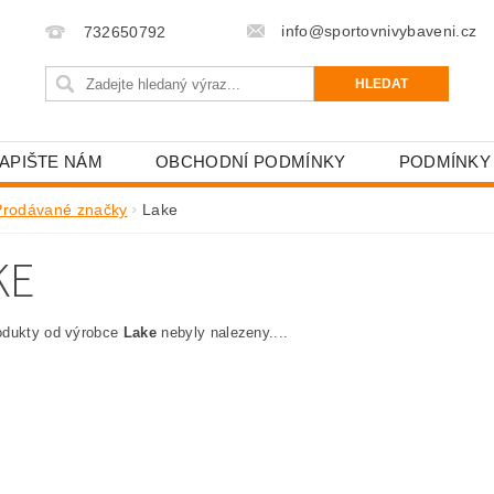
info@sportovnivybaveni.cz
732650792
APIŠTE NÁM
OBCHODNÍ PODMÍNKY
PODMÍNKY
Prodávané značky
Lake
KE
odukty od výrobce
Lake
nebyly nalezeny....