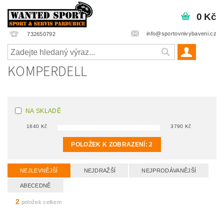
0 Kč
info@sportovnivybaveni.cz
732650792
KOMPERDELL
NA SKLADĚ
1640
Kč
3790
Kč
POLOŽEK K ZOBRAZENÍ:
2
NEJLEVNĚJŠÍ
NEJDRAŽŠÍ
NEJPRODÁVANĚJŠÍ
ABECEDNĚ
2
položek celkem