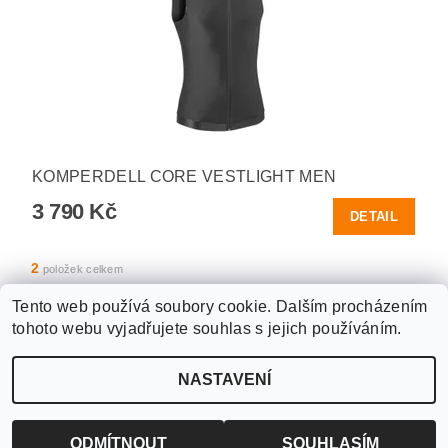
KOMPERDELL CORE VESTLIGHT MEN
3 790 Kč
DETAIL
2
položek celkem
Tento web používá soubory cookie. Dalším procházením
tohoto webu vyjadřujete souhlas s jejich používáním.
Upravit nastavení
2026 ©
WANTED SPORT PARDUBICE
, všechna práva vyhrazena
NASTAVENÍ
cookies
Vytvořil Shoptet
ODMÍTNOUT
SOUHLASÍM