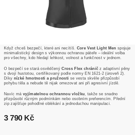
Když chceš bezpečí, které ani necítíš.
Core Vest Light Men
spojuje
minimalistický design s výkonnou ochranou páteře – ideální volba
pro všechny, kdo hledají lehkost, volnost a funkčnost v jednom.
O bezpečí se stará osvědčený
Cross Flex chránič
z adaptivní pěny
s dvojí hustotou, certifikovaný podle normy EN 1621-2 (úroveň 2).
Díky
nízké hmotnosti a pružnosti
se vesta skvěle přizpůsobí
pohybu těla a nebude tě nijak omezovat ani při agresivní jízdě.
Navíc má
vyjímatelnou ochrannou vložku
, takže se snadno
přizpůsobí různým podmínkám nebo osobním preferencím. Přední
zip zajišťuje pohodlné oblékání a jednoduchou manipulaci.
3 790 Kč