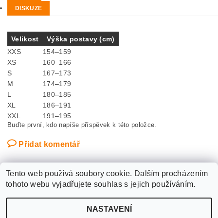
DISKUZE
Velikost
Výška postavy (cm)
XXS
154–159
XS
160–166
S
167–173
M
174–179
L
180–185
XL
186–191
XXL
191–195
Buďte první, kdo napíše příspěvek k této položce.
Přidat komentář
Tento web používá soubory cookie. Dalším procházením
tohoto webu vyjadřujete souhlas s jejich používáním.
Upravit nastavení
2026 ©
WANTED SPORT PARDUBICE
, všechna práva vyhrazena
NASTAVENÍ