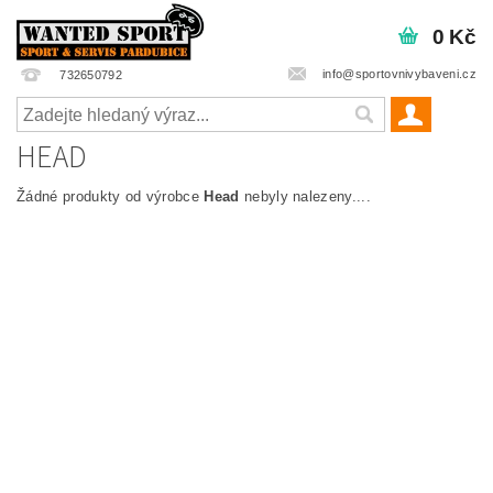
0 Kč
info@sportovnivybaveni.cz
732650792
HEAD
Žádné produkty od výrobce
Head
nebyly nalezeny....