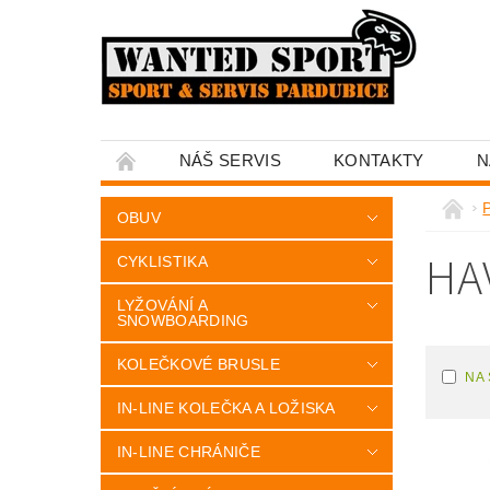
NÁŠ SERVIS
KONTAKTY
N
OBUV
HA
CYKLISTIKA
LYŽOVÁNÍ A
SNOWBOARDING
KOLEČKOVÉ BRUSLE
NA
IN-LINE KOLEČKA A LOŽISKA
IN-LINE CHRÁNIČE