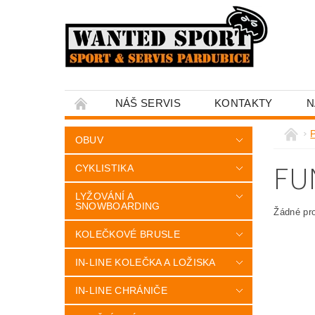
NÁŠ SERVIS
KONTAKTY
N
OBUV
FU
CYKLISTIKA
LYŽOVÁNÍ A
SNOWBOARDING
Žádné pr
KOLEČKOVÉ BRUSLE
IN-LINE KOLEČKA A LOŽISKA
IN-LINE CHRÁNIČE