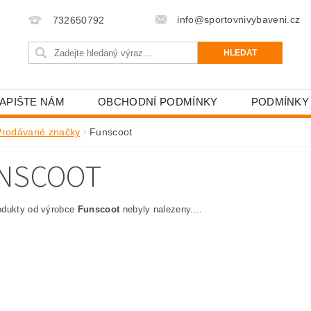
info@sportovnivybaveni.cz
732650792
APIŠTE NÁM
OBCHODNÍ PODMÍNKY
PODMÍNKY
Prodávané značky
Funscoot
NSCOOT
odukty od výrobce
Funscoot
nebyly nalezeny....