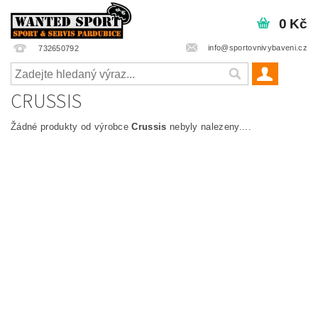
0 Kč
info@sportovnivybaveni.cz
732650792
CRUSSIS
Žádné produkty od výrobce
Crussis
nebyly nalezeny....