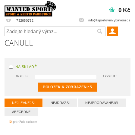
0 Kč
info@sportovnivybaveni.cz
732650792
CANULL
NA SKLADĚ
8990
Kč
12990
Kč
POLOŽEK K ZOBRAZENÍ:
5
NEJLEVNĚJŠÍ
NEJDRAŽŠÍ
NEJPRODÁVANĚJŠÍ
ABECEDNĚ
5
položek celkem