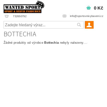
0 Kč
info@sportovnivybaveni.cz
732650792
BOTTECHIA
Žádné produkty od výrobce
Bottechia
nebyly nalezeny....