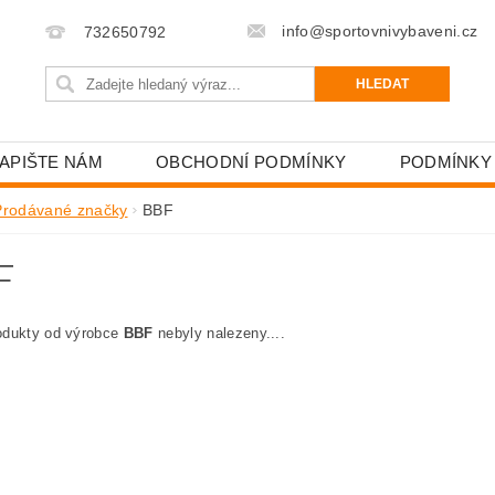
info@sportovnivybaveni.cz
732650792
APIŠTE NÁM
OBCHODNÍ PODMÍNKY
PODMÍNKY
Prodávané značky
BBF
F
odukty od výrobce
BBF
nebyly nalezeny....