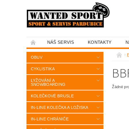
NÁŠ SERVIS
KONTAKTY
N
OBUV
BB
CYKLISTIKA
LYŽOVÁNÍ A
SNOWBOARDING
Žádné pr
KOLEČKOVÉ BRUSLE
IN-LINE KOLEČKA A LOŽISKA
IN-LINE CHRÁNIČE