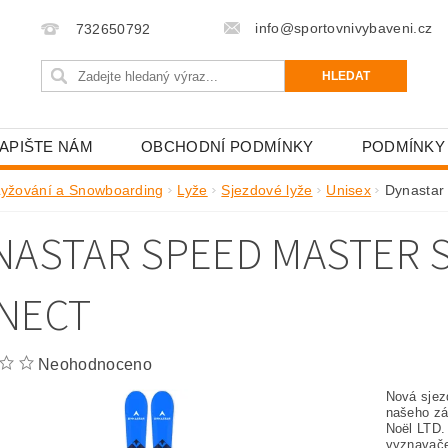
info@sportovnivybaveni.cz
732650792
APIŠTE NÁM
OBCHODNÍ PODMÍNKY
PODMÍNKY
Lyžování a Snowboarding
Lyže
Sjezdové lyže
Unisex
Dynastar
NASTAR SPEED MASTER S
NECT
Neohodnoceno
Nová sjez
našeho zá
Noël LTD.
vyznavače 