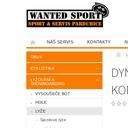
NÁŠ SERVIS
KONTAKTY
N
OBUV
DY
CYKLISTIKA
LYŽOVÁNÍ A
SNOWBOARDING
KO
VYSOUŠEČE BOT
HOLE
LYŽE
Sjezdové lyže