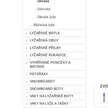
Unisex
Dámské
Dětské lyže
Běžecké lyže
LYŽAŘSKÉ BRÝLE
LYŽAŘSKÁ OBUV
LYŽAŘSKÉ PŘILBY
LYŽAŘSKÉ RUKAVICE
VYHŘÍVANÉ PONOŽKY A
BATERIE
PÁTEŘÁKY
SNOWBOARDY
ZVO
SNOWBOARD BOTY
VAKY NA LYŽAŘSKÉ BOTY
VAKY NA LYŽE A TAŠKY