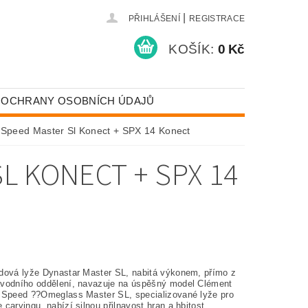
|
PŘIHLÁŠENÍ
REGISTRACE
KOŠÍK:
0 Kč
 OCHRANY OSOBNÍCH ÚDAJŮ
 Speed Master Sl Konect + SPX 14 Konect
L KONECT + SPX 14
dová lyže Dynastar Master SL, nabitá výkonem, přímo z
vodního oddělení, navazuje na úspěšný model Clément
 Speed ??Omeglass Master SL, specializované lyže pro
carvingu, nabízí silnou přilnavost hran a hbitost