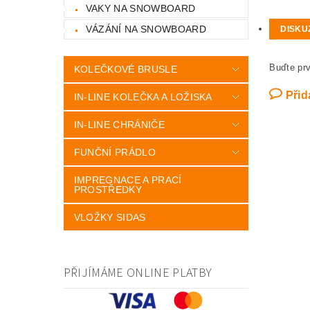
VAKY NA SNOWBOARD
VÁZÁNÍ NA SNOWBOARD
DISKU
Buďte prv
KOLEČKOVÉ BRUSLE
Přid
IN-LINE KOLEČKA A LOŽISKA
IN-LINE CHRÁNIČE
FUNČNÍ PRÁDLO
IMPREGNACE A PRACÍ
PROSTŘEDKY
VLOŽKY SIDAS
PŘIJÍMÁME ONLINE PLATBY