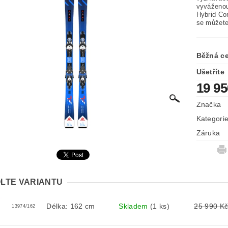
vyváženou
Hybrid Cor
se můžete
Běžná c
Ušetříte
19 9
Značka
Kategori
Záruka
LTE VARIANTU
Délka: 162 cm
Skladem
(1 ks)
25 990 K
13974/162