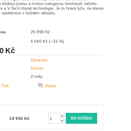
 klidnou jízdou a nízkou swingovou hmotností našeho
e a V-Tech titanal technologie. Je to hravá lyže, na kterou
 spolehnout v každém oblouku.
ena
25 990 Kč
6 040 Kč
(–23 %)
50 Kč
Dynastar
e
Unisex
2 roky
Tisk
Dotaz
č
19 950 Kč