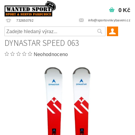
0 Kč
info@sportovnivybaveni.cz
732650792
DYNASTAR SPEED 063
Neohodnoceno