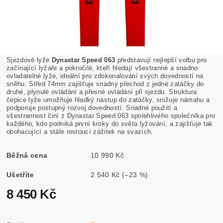
Sjezdové lyže
Dynastar Speed ​​​​063
představují nejlepší volbu pro
začínající lyžaře a pokročilé, kteří hledají všestranné a snadno
ovladatelné lyže, ideální pro zdokonalování svých dovedností na
sněhu.
Střed 74mm zajišťuje snadný přechod z jedné zatáčky do
druhé, plynulé ovládání a přesné ovládání při sjezdu.
Struktura
čepice lyže umožňuje hladký nástup do zatáčky, snižuje námahu a
podporuje postupný rozvoj dovedností.
Snadné použití a
všestrannost činí z Dynastar Speed ​​​​063 spolehlivého společníka pro
každého, kdo podniká první kroky do světa lyžování, a zajišťuje tak
obohacující a stále rostoucí zážitek na svazích.
Běžná cena
10 990 Kč
Ušetříte
2 540 Kč
(–23 %)
8 450 Kč