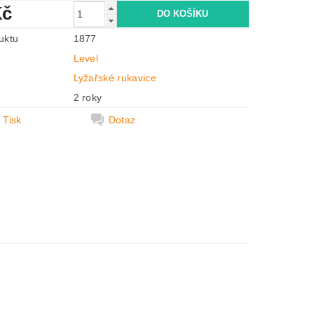
Kč
uktu
1877
Level
e
Lyžařské rukavice
2 roky
Tisk
Dotaz