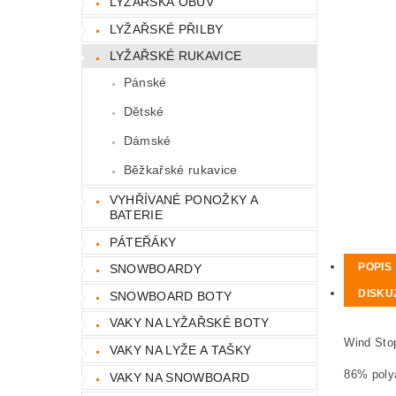
LYŽAŘSKÁ OBUV
LYŽAŘSKÉ PŘILBY
LYŽAŘSKÉ RUKAVICE
Pánské
Dětské
Dámské
Běžkařské rukavice
VYHŘÍVANÉ PONOŽKY A
BATERIE
PÁTEŘÁKY
POPIS
SNOWBOARDY
DISKU
SNOWBOARD BOTY
VAKY NA LYŽAŘSKÉ BOTY
Wind Sto
VAKY NA LYŽE A TAŠKY
86% poly
VAKY NA SNOWBOARD