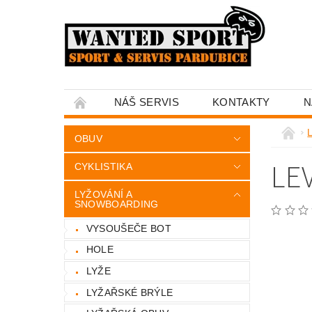
NÁŠ SERVIS
KONTAKTY
N
OBUV
LE
CYKLISTIKA
LYŽOVÁNÍ A
SNOWBOARDING
VYSOUŠEČE BOT
HOLE
LYŽE
LYŽAŘSKÉ BRÝLE