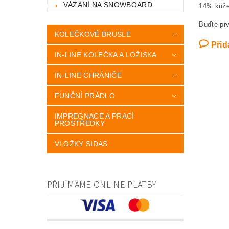
VÁZÁNÍ NA SNOWBOARD
14% kůž
Buďte prv
KOLEČKOVÉ BRUSLE
Přid
IN-LINE KOLEČKA A LOŽISKA
IN-LINE CHRÁNIČE
FUNČNÍ PRÁDLO
IMPREGNACE A PRACÍ
PROSTŘEDKY
VLOŽKY SIDAS
PŘIJÍMÁME ONLINE PLATBY