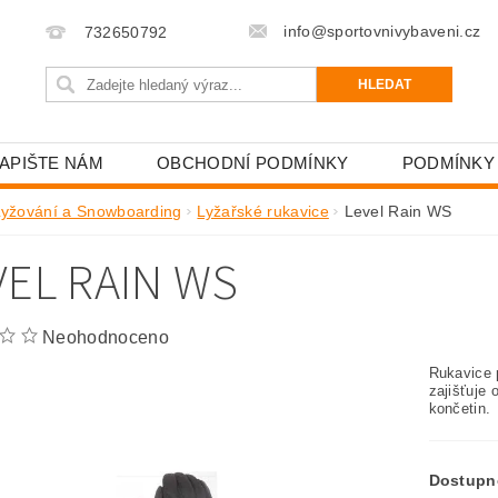
info@sportovnivybaveni.cz
732650792
APIŠTE NÁM
OBCHODNÍ PODMÍNKY
PODMÍNKY
Lyžování a Snowboarding
Lyžařské rukavice
Level Rain WS
VEL RAIN WS
Neohodnoceno
Rukavice p
zajišťuje 
končetin.
Dostupn