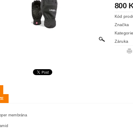
800 
Kód prod
Značka
Kategori
Záruka
ZE
pper membrána
amid