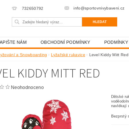
info@sportovnivybaveni.cz
732650792
APIŠTE NÁM
OBCHODNÍ PODMÍNKY
PODMÍNKY
Lyžování a Snowboarding
Lyžařské rukavice
Level Kiddy Mitt Red
VEL KIDDY MITT RED
Neohodnoceno
Dětské ru
voděodoln
navlékají
Bezprstý s