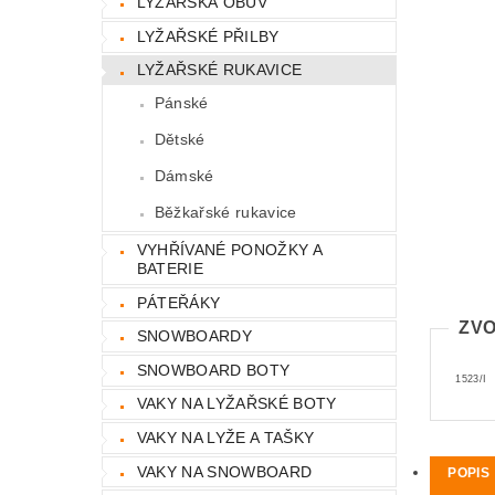
LYŽAŘSKÁ OBUV
LYŽAŘSKÉ PŘILBY
LYŽAŘSKÉ RUKAVICE
Pánské
Dětské
Dámské
Běžkařské rukavice
VYHŘÍVANÉ PONOŽKY A
BATERIE
PÁTEŘÁKY
ZVO
SNOWBOARDY
SNOWBOARD BOTY
1523/I
VAKY NA LYŽAŘSKÉ BOTY
VAKY NA LYŽE A TAŠKY
VAKY NA SNOWBOARD
POPIS