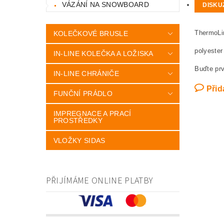
VÁZÁNÍ NA SNOWBOARD
DISKU
ThermoLi
KOLEČKOVÉ BRUSLE
polyester
IN-LINE KOLEČKA A LOŽISKA
Buďte prv
IN-LINE CHRÁNIČE
Přid
FUNČNÍ PRÁDLO
IMPREGNACE A PRACÍ
PROSTŘEDKY
VLOŽKY SIDAS
PŘIJÍMÁME ONLINE PLATBY