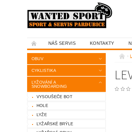
NÁŠ SERVIS
KONTAKTY
N
OBUV
LE
CYKLISTIKA
LYŽOVÁNÍ A
SNOWBOARDING
VYSOUŠEČE BOT
HOLE
LYŽE
LYŽAŘSKÉ BRÝLE