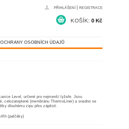
|
PŘIHLÁŠENÍ
REGISTRACE
KOŠÍK:
0 Kč
 OCHRANY OSOBNÍCH ÚDAJŮ
kavice Level, určené pro nejmenší lyžaře. Jsou
é, celozateplené (membránu ThermoLiner) a snadno se
 díky dlouhému zipu přes zápěstí.
třih (palčáky)