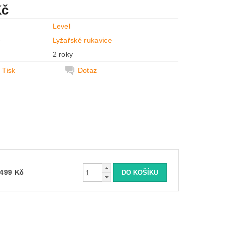
Kč
Level
e
Lyžařské rukavice
2 roky
Tisk
Dotaz
499 Kč