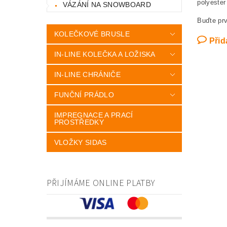
polyester
VÁZÁNÍ NA SNOWBOARD
Buďte prv
KOLEČKOVÉ BRUSLE
Přid
IN-LINE KOLEČKA A LOŽISKA
IN-LINE CHRÁNIČE
FUNČNÍ PRÁDLO
IMPREGNACE A PRACÍ
PROSTŘEDKY
VLOŽKY SIDAS
PŘIJÍMÁME ONLINE PLATBY