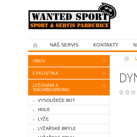
NÁŠ SERVIS
KONTAKTY
N
OBUV
DY
CYKLISTIKA
LYŽOVÁNÍ A
SNOWBOARDING
VYSOUŠEČE BOT
HOLE
LYŽE
LYŽAŘSKÉ BRÝLE