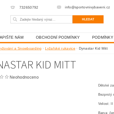
info@sportovnivybaveni.cz
732650792
APIŠTE NÁM
OBCHODNÍ PODMÍNKY
PODMÍNKY
Lyžování a Snowboarding
Lyžařské rukavice
Dynastar Kid Mitt
NASTAR KID MITT
Neohodnoceno
Dětské za
Bezprstý s
Veliost: II
Barva: če