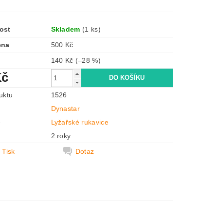
ost
Skladem
(1 ks)
ena
500 Kč
140 Kč
(–28 %)
Kč
uktu
1526
Dynastar
e
Lyžařské rukavice
2 roky
Tisk
Dotaz