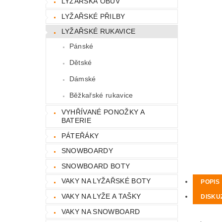
LYŽAŘSKÁ OBUV
LYŽAŘSKÉ PŘILBY
LYŽAŘSKÉ RUKAVICE
Pánské
Dětské
Dámské
Běžkařské rukavice
VYHŘÍVANÉ PONOŽKY A
BATERIE
PÁTEŘÁKY
SNOWBOARDY
SNOWBOARD BOTY
VAKY NA LYŽAŘSKÉ BOTY
POPIS
VAKY NA LYŽE A TAŠKY
DISKU
VAKY NA SNOWBOARD