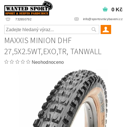
0 Kč
info@sportovnivybaveni.cz
732650792
MAXXIS MINION DHF
27,5X2.5WT,EXO,TR, TANWALL
Neohodnoceno