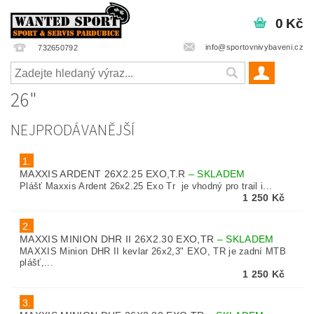
0 Kč
info@sportovnivybaveni.cz
732650792
26"
NEJPRODÁVANĚJŠÍ
1.
MAXXIS ARDENT 26X2.25 EXO,T.R
–
SKLADEM
Plášť Maxxis Ardent 26x2.25 Exo Tr je vhodný pro trail i...
1 250 Kč
2.
MAXXIS MINION DHR II 26X2.30 EXO,TR
–
SKLADEM
MAXXIS Minion DHR II kevlar 26x2,3" EXO, TR je zadní MTB
plášť,...
1 250 Kč
3.