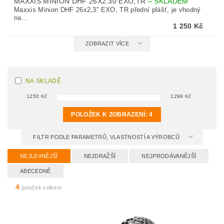
MAXXIS MINION DHF 26X2.30 EXO,TR
–
SKLADEM
Maxxis Minion DHF 26x2,3'' EXO, TR přední plášť, je vhodný
na...
1 250 Kč
ZOBRAZIT VÍCE
NA SKLADĚ
1250
Kč
1299
Kč
POLOŽEK K ZOBRAZENÍ:
4
FILTR PODLE PARAMETRŮ, VLASTNOSTÍ A VÝROBCŮ
NEJLEVNĚJŠÍ
NEJDRAŽŠÍ
NEJPRODÁVANĚJŠÍ
ABECEDNĚ
4
položek celkem