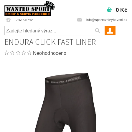
0 Kč
info@sportovnivybaveni.cz
732650792
ENDURA CLICK FAST LINER
Neohodnoceno