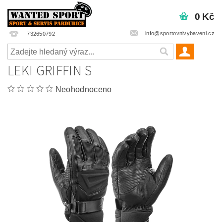
0 Kč
info@sportovnivybaveni.cz
732650792
LEKI GRIFFIN S
Neohodnoceno