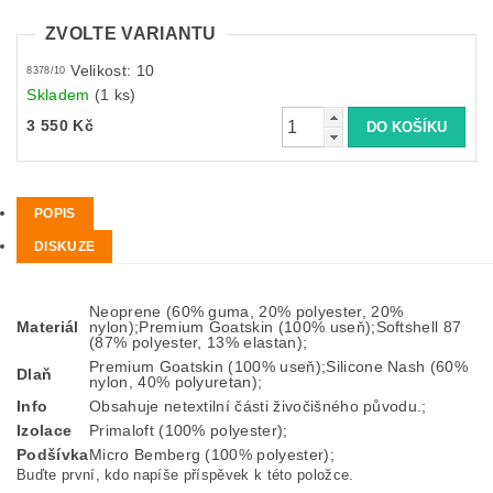
ZVOLTE VARIANTU
Velikost: 10
8378/10
Skladem
(1 ks)
3 550 Kč
POPIS
DISKUZE
Neoprene (60% guma, 20% polyester, 20%
Materiál
nylon);Premium Goatskin (100% useň);Softshell 87
(87% polyester, 13% elastan);
Premium Goatskin (100% useň);Silicone Nash (60%
Dlaň
nylon, 40% polyuretan);
Info
Obsahuje netextilní části živočišného původu.;
Izolace
Primaloft (100% polyester);
Podšívka
Micro Bemberg (100% polyester);
Buďte první, kdo napíše příspěvek k této položce.