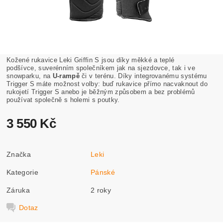
Kožené rukavice Leki Griffin S jsou díky měkké a teplé
podšívce,
suverénním společníkem jak na sjezdovce, tak i ve
snowparku, na
U-rampě
či v terénu. Díky integrovanému systému
Trigger S máte možnost volby: buď rukavice přímo nacvaknout do
rukojetí Trigger S anebo je běžným způsobem a bez problémů
používat společně s holemi s poutky.
3 550 Kč
Značka
Leki
Kategorie
Pánské
Záruka
2 roky
Dotaz