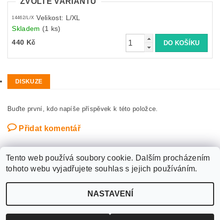
ZVOLTE VARIANTU
Velikost: L/XL
14462/L/X
Skladem
(1 ks)
440 Kč
DISKUZE
Buďte první, kdo napíše příspěvek k této položce.
Přidat komentář
Tento web používá soubory cookie. Dalším procházením
tohoto webu vyjadřujete souhlas s jejich používáním.
Upravit nastavení
2026 ©
WANTED SPORT PARDUBICE
, všechna práva vyhrazena
NASTAVENÍ
cookies