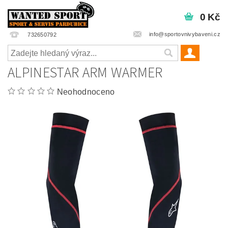
0 Kč
info@sportovnivybaveni.cz
732650792
ALPINESTAR ARM WARMER
Neohodnoceno