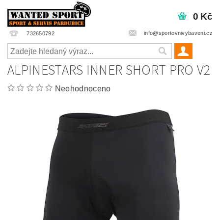
0 Kč
info@sportovnivybaveni.cz
732650792
ALPINESTARS INNER SHORT PRO V2
Neohodnoceno