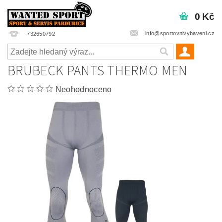
0 Kč
info@sportovnivybaveni.cz
732650792
BRUBECK PANTS THERMO MEN
Neohodnoceno