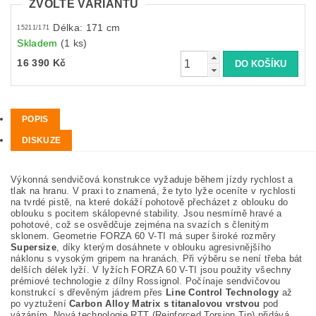
ZVOLTE VARIANTU
Délka: 171 cm
15211/171
Skladem
(1 ks)
16 390 Kč
POPIS
DISKUZE
Výkonná sendvičová konstrukce vyžaduje během jízdy rychlost a
tlak na hranu. V praxi to znamená, že tyto lyže oceníte v rychlosti
na tvrdé pistě, na které dokáží pohotově přecházet z oblouku do
oblouku s pocitem skálopevné stability. Jsou nesmírně hravé a
pohotové, což se osvědčuje zejména na svazích s členitým
sklonem. Geometrie FORZA 60 V-TI má super široké rozměry
Supersize
, díky kterým dosáhnete v oblouku agresivnějšího
náklonu s vysokým gripem na hranách. Při výběru se není třeba bát
delších délek lyží. V lyžích FORZA 60 V-TI jsou použity všechny
prémiové technologie z dílny Rossignol. Počínaje sendvičovou
konstrukcí s dřevěným jádrem přes
Line Control Technology
až
po vyztužení
Carbon Alloy Matrix s titanalovou vrstvou
pod
vázáním. Nová technologie RTT (Reinforced Torsion Tip) přidává