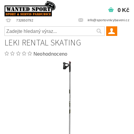
0 Kč
info@sportovnivybaveni.cz
732650792
LEKI RENTAL SKATING
Neohodnoceno