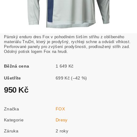
Pánský enduro dres Fox v pohodlném širším střihu z oblíbeného
materiálu TruDri, který je prodyšný, rychleji schne a odvádí vlhkost.
Perforované panely pro zvýšení prodyšnosti, prodloužený střih zad.
Odolný potisk logem Fox na hrudi.
Běžná cena
1 649 Kč
Ušetříte
699 Kč
(–42 %)
950 Kč
Značka
FOX
Kategorie
Dresy
Záruka
2 roky