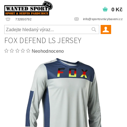
0 Kč
info@sportovnivybaveni.cz
732650792
FOX DEFEND LS JERSEY
Neohodnoceno