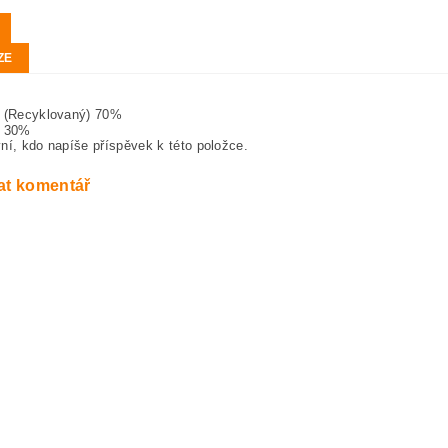
ZE
r (Recyklovaný) 70%
r 30%
ní, kdo napíše příspěvek k této položce.
at komentář