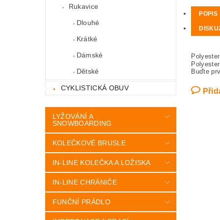
Rukavice
POPIS
Dlouhé
DISKU
Krátké
Dámské
Polyeste
Polyeste
Dětské
Buďte prv
CYKLISTICKÁ OBUV
Přid
LYŽOVÁNÍ A
SNOWBOARDING
KOLEČKOVÉ BRUSLE
IN-LINE KOLEČKA A LOŽISKA
IN-LINE CHRÁNIČE
FUNČNÍ PRÁDLO