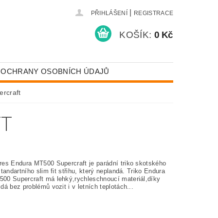
|
PŘIHLÁŠENÍ
REGISTRACE
KOŠÍK:
0 Kč
 OCHRANY OSOBNÍCH ÚDAJŮ
rcraft
FT
es Endura MT500 Supercraft je parádní triko skotského
tandartního slim fit střihu, který neplandá. Triko Endura
0 Supercraft má lehký,rychleschnoucí materiál,díky
á bez problémů vozit i v letních teplotách...