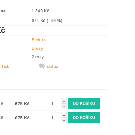
ena
1 349 Kč
674 Kč
(–49 %)
Kč
Endura
e
Dresy
2 roky
Tisk
Dotaz
Kč
675 Kč
Kč
675 Kč