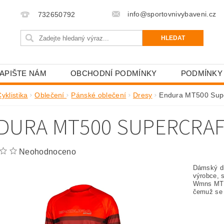
info@sportovnivybaveni.cz
732650792
APIŠTE NÁM
OBCHODNÍ PODMÍNKY
PODMÍNKY
yklistika
Oblečení
Pánské oblečení
Dresy
Endura MT500 Supe
DURA MT500 SUPERCRA
Neohodnoceno
Dámský dr
výrobce, s
Wmns MT50
čemuž se d