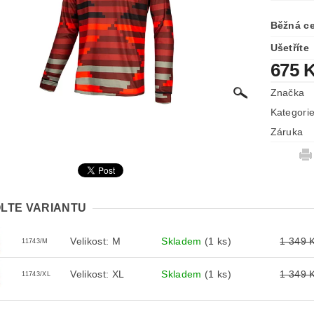
Běžná c
Ušetříte
675 
Značka
Kategori
Záruka
LTE VARIANTU
Velikost: M
Skladem
(1 ks)
1 349 
11743/M
Velikost: XL
Skladem
(1 ks)
1 349 
11743/XL