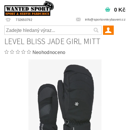
0 Kč
info@sportovnivybaveni.cz
732650792
LEVEL BLISS JADE GIRL MITT
Neohodnoceno