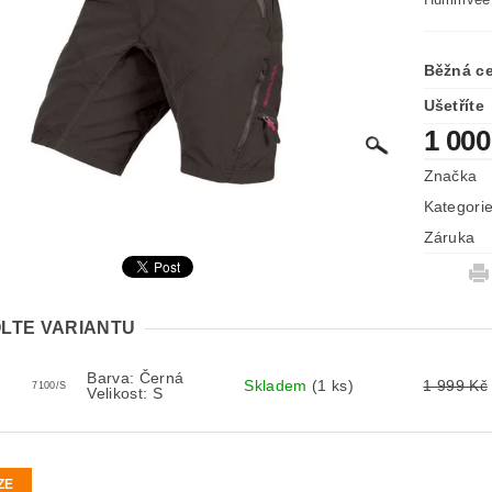
Běžná c
Ušetříte
1 000
Značka
Kategori
Záruka
LTE VARIANTU
Barva: Černá
Skladem
(1 ks)
1 999 Kč
7100/S
Velikost: S
ZE