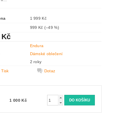
ena
1 999 Kč
999 Kč
(–49 %)
 Kč
Endura
e
Dámské oblečení
2 roky
Tisk
Dotaz
1 000 Kč