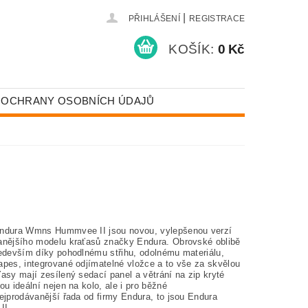
|
PŘIHLÁŠENÍ
REGISTRACE
KOŠÍK:
0 Kč
 OCHRANY OSOBNÍCH ÚDAJŮ
I
I
ndura Wmns Hummvee II jsou novou, vylepšenou verzí
anějšího modelu kraťasů značky Endura. Obrovské oblibě
ředevším díky pohodlnému střihu, odolnému materiálu,
apes, integrované odjímatelné vložce a to vše za skvělou
asy mají zesílený sedací panel a větrání na zip kryté
ou ideální nejen na kolo, ale i pro běžné
ejprodávanější řada od firmy Endura, to jsou Endura
I...