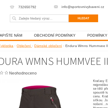
info@sportovnivybaveni.cz
732650792
APIŠTE NÁM
OBCHODNÍ PODMÍNKY
PODMÍNKY
yklistika
Oblečení
Dámské oblečení
Endura Wmns Hummvee I
DURA WMNS HUMMVEE I
Neohodnoceno
Kraťasy E
nejprodáv
se těší p
spoustě k
cenu. Krať
síťkou. Js
nošení...n
Hummvee I