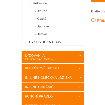
Rukavice
Dlouhé
Buďte prv
Krátké
Přid
Dámské
Dětské
CYKLISTICKÁ OBUV
LYŽOVÁNÍ A
SNOWBOARDING
KOLEČKOVÉ BRUSLE
IN-LINE KOLEČKA A LOŽISKA
IN-LINE CHRÁNIČE
FUNČNÍ PRÁDLO