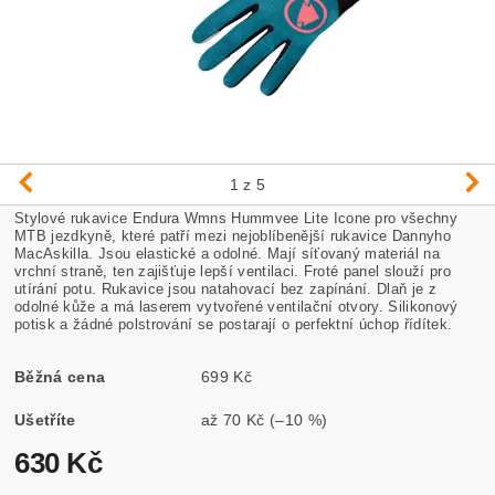
1
z 5
Stylové rukavice Endura Wmns Hummvee Lite Icone pro všechny
MTB jezdkyně, které patří mezi nejoblíbenější rukavice Dannyho
MacAskilla. Jsou elastické a odolné. Mají síťovaný materiál na
vrchní straně, ten zajišťuje lepší ventilaci. Froté panel slouží pro
utírání potu. Rukavice jsou natahovací bez zapínání. Dlaň je z
odolné kůže a má laserem vytvořené ventilační otvory. Silikonový
potisk a žádné polstrování se postarají o perfektní úchop řídítek.
Běžná cena
699 Kč
Ušetříte
až
70 Kč
(–10 %)
630 Kč