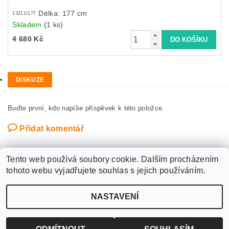
Délka: 177 cm
13211/177
Skladem
(1 ks)
4 680 Kč
DISKUZE
Buďte první, kdo napíše příspěvek k této položce.
Přidat komentář
Tento web používá soubory cookie. Dalším procházením
tohoto webu vyjadřujete souhlas s jejich používáním.
Upravit nastavení
2026 ©
WANTED SPORT PARDUBICE
, všechna práva vyhrazena
NASTAVENÍ
cookies
Vytvořil Shoptet