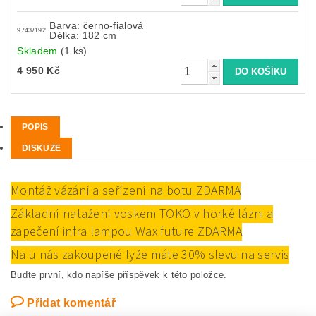
Barva: černo-fialová
9743/192
Délka: 182 cm
Skladem
(1 ks)
4 950 Kč
POPIS
DISKUZE
Montáž vázání a seřízení na botu ZDARMA
Základní natažení voskem TOKO v horké lázni a
zapečení infra lampou Wax future ZDARMA
Na u nás zakoupené lyže máte 30% slevu na servis
Buďte první, kdo napíše příspěvek k této položce.
Přidat komentář