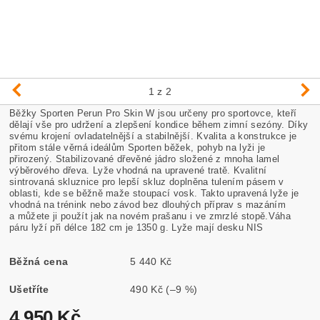
1
z 2
Běžky Sporten Perun Pro Skin W jsou určeny
pro sportovce, kteří
dělají vše pro udržení a zlepšení kondice během zimní sezóny. Díky
svému krojení ovladatelnější a stabilnější. Kvalita a konstrukce je
přitom stále věrná ideálům Sporten běžek, pohyb na lyži je
přirozený. Stabilizované dřevěné jádro složené z mnoha lamel
výběrového dřeva. Lyže vhodná na upravené tratě. Kvalitní
sintrovaná skluznice pro lepší skluz doplněna tulením pásem v
oblasti, kde se běžně maže stoupací vosk. Takto upravená lyže je
vhodná na trénink nebo závod bez dlouhých příprav s mazáním
a můžete ji použít jak na novém prašanu i ve zmrzlé stopě.Váha
páru lyží při délce 182 cm je 1350 g. Lyže mají desku NIS
Běžná cena
5 440 Kč
Ušetříte
490 Kč
(–9 %)
4 950 Kč